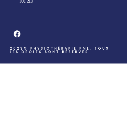
J0L 2L0
2023© PHYSIOTHÉRAPIE PML. TOUS
LES DROITS SONT RÉSERVÉS.