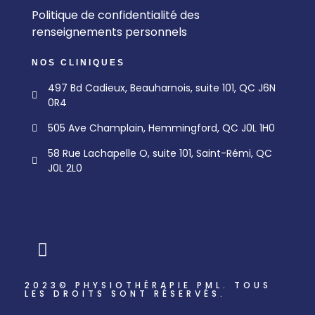
Politique de confidentialité des
renseignements personnels
NOS CLINIQUES
497 Bd Cadieux, Beauharnois, suite 101, QC J6N
0R4
505 Ave Champlain, Hemmingford, QC J0L 1H0
58 Rue Lachapelle O, suite 101, Saint-Rémi, QC
J0L 2L0
2023© PHYSIOTHÉRAPIE PML. TOUS
LES DROITS SONT RÉSERVÉS.