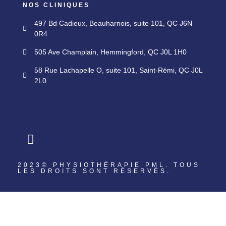
NOS CLINIQUES
497 Bd Cadieux, Beauharnois, suite 101, QC J6N
0R4
505 Ave Champlain, Hemmingford, QC J0L 1H0
58 Rue Lachapelle O, suite 101, Saint-Rémi, QC J0L
2L0
2023© PHYSIOTHÉRAPIE PML. TOUS
LES DROITS SONT RÉSERVÉS.