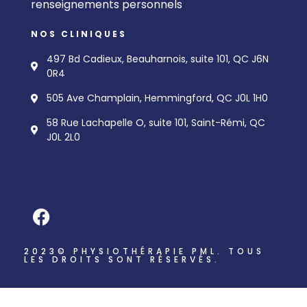
renseignements personnels
NOS CLINIQUES
497 Bd Cadieux, Beauharnois, suite 101, QC J6N
0R4
505 Ave Champlain, Hemmingford, QC J0L 1H0
58 Rue Lachapelle O, suite 101, Saint-Rémi, QC
J0L 2L0
2023© PHYSIOTHÉRAPIE PML. TOUS
LES DROITS SONT RÉSERVÉS.