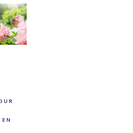
Z
OUR
 EN
É