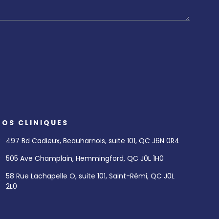
NOS CLINIQUES
497 Bd Cadieux, Beauharnois, suite 101, QC J6N 0R4
505 Ave Champlain, Hemmingford, QC J0L 1H0
58 Rue Lachapelle O, suite 101, Saint-Rémi, QC J0L
2L0