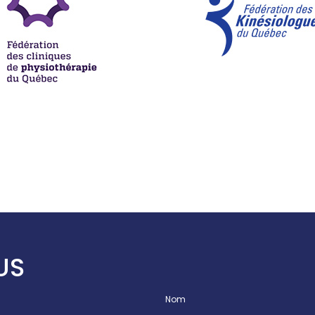
US
Nom