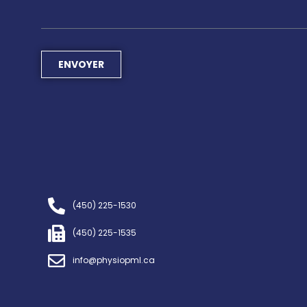
ENVOYER
(450) 225-1530
(450) 225-1535
info@physiopml.ca