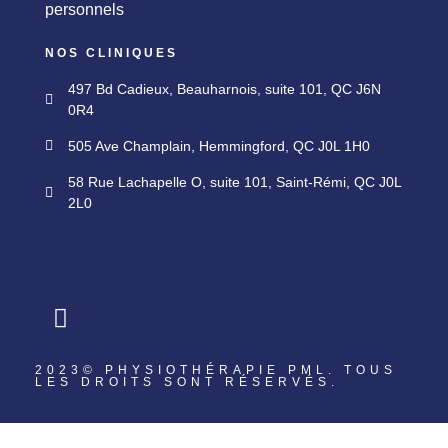
personnels
NOS CLINIQUES
497 Bd Cadieux, Beauharnois, suite 101, QC J6N
0R4
505 Ave Champlain, Hemmingford, QC J0L 1H0
58 Rue Lachapelle O, suite 101, Saint-Rémi, QC J0L
2L0
2023© PHYSIOTHÉRAPIE PML. TOUS
LES DROITS SONT RÉSERVÉS.